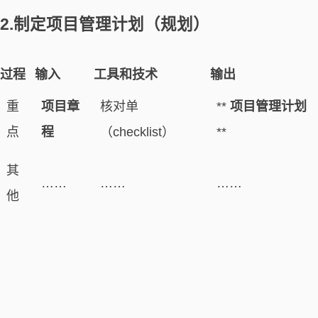
2.制定项目管理计划（规划）
过程
输入
工具和技术
输出
重
项目章
核对单
**
项目管理计划
点
程
（checklist）
**
其
……
……
……
他
项目管理计划需要基准化，至少规定：项目的范围基
准、进度基准、成本基准。（才能考核项目执行情况和
管理项目绩效）