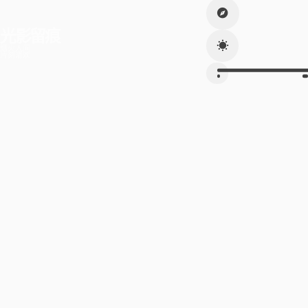
光影留痕
烟火人间
片刻清欢