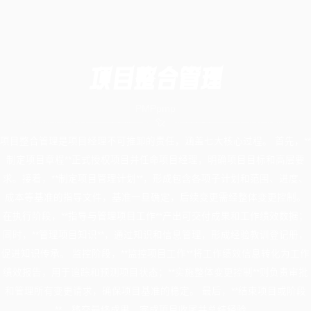
项目整合管理
PMP
pmp
项目整合管理是项目经理不可推卸的责任，涵盖七大核心过程。 首先，**
制定项目章程**正式授权项目并任命项目经理，明确项目目标和高层要
求。接着，**制定项目管理计划**，形成包含各项子计划和范围、进度、
成本等基准的指导文件，基准一旦确定，后续变更需经整体变更控制。
在执行阶段，**指导与管理项目工作**产出可交付成果和工作绩效数据；
同时，**管理项目知识**，通过知识和信息管理，形成经验教训登记册，
促进知识传承。 监控阶段，**监控项目工作**将工作绩效信息转化为工作
绩效报告，用于追踪和预测项目状态；**实施整体变更控制**则负责审批
和管理所有变更请求，确保项目基准的稳定。 最后，**结束项目或阶段
**，移交最终成果，完成项目收尾并总结经验。