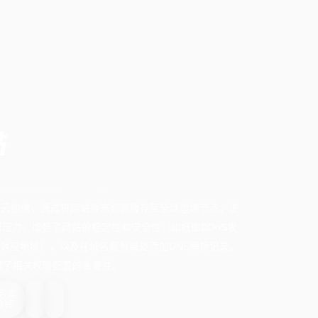
站
缘云加速，通过将网站静态资源缓存至全球边缘节点，使
压力，增强了网站的稳定性和安全性（如抵御DDoS攻
对应地域），以及在域名服务商处添加DNS解析记录。
强调了相关权限配置的重要性。
阅读
分钟