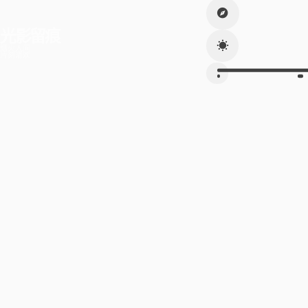
光影留痕
烟火人间
片刻清欢