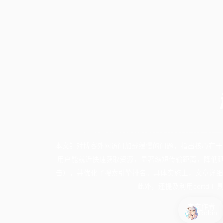
本文针对博客外网访问加载缓慢的问题，指出核心在于
用户能就近快速获取资源，显著缩短传输距离，降低延
击），并优化了搜索引擎排名。具体实施上，文章详细
此外，还提及利用certd
本文作者
Robin