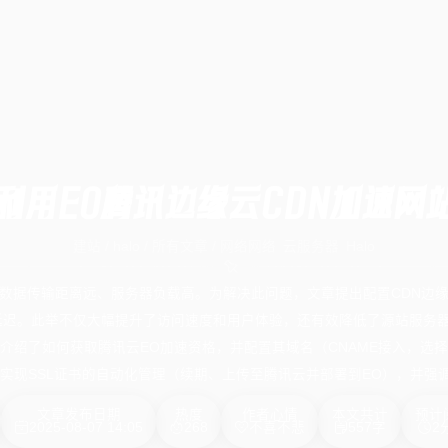
利用EO腾讯边缘云CDN加速网
建站
/
halo
/
所有文章
/
网络
网络
云服务器
Halo
数据传输距离远、服务器负载高。为解决此问题，文章提出配置CDN边
迟。此举不仅大幅提升了访问速度和用户体验，还有效降低了源站服务器
介绍了如何获取腾讯云EO加速资格，并配置其域名（CNAME接入，选择
工具实现SSL证书的自动化管理（续期、上传至腾讯云并部署到EO），并
文章发布日期
热度
作者心情
本文共计
预计
2025-08-07 14:05
268
不喜不悲
557字
2