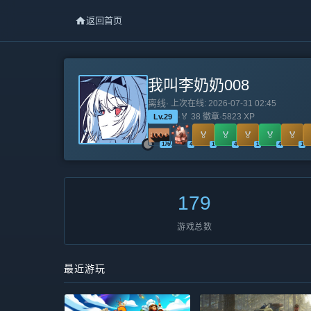
返回首页
我叫李奶奶008
离线
· 上次在线: 2026-07-31 02:45
·
🏅
38
徽章
·
5823 XP
Lv.
29
🏅
🏅
🏅
🏅
🏅
176
4
1
4
1
4
1
179
游戏总数
最近游玩