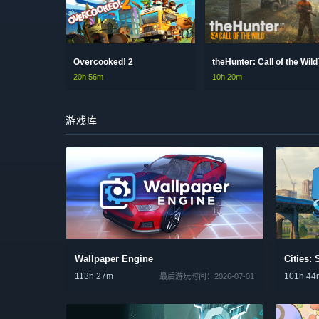
Overcooked! 2
theHunter: Call of the Wil
20h 56m
10h 20m
游戏库
Wallpaper Engine
Cities: 
113h 27m
101h 44
最后游玩时间：2026-07-01