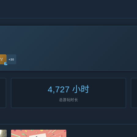
🏅
+
30
1
4,727 小时
总游玩时长