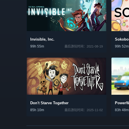
Invisible, Inc.
Sokobo
99h 55m
99h 52m
最后游玩时间：2021-08-19
Don't Starve Together
PowerW
85h 10m
83h 48m
最后游玩时间：2025-11-02